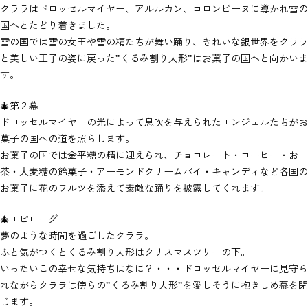
クララはドロッセルマイヤー、アルルカン、コロンビーヌに導かれ雪の
国へとたどり着きました。
雪の国では雪の女王や雪の精たちが舞い踊り、きれいな銀世界をクララ
と美しい王子の姿に戻った”くるみ割り人形”はお菓子の国へと向かいま
す。
🎄第２幕
ドロッセルマイヤーの光によって息吹を与えられたエンジェルたちがお
菓子の国への道を照らします。
お菓子の国では金平糖の精に迎えられ、チョコレート・コーヒー・お
茶・大麦糖の飴菓子・アーモンドクリームパイ・キャンディなど各国の
お菓子に花のワルツを添えて素敵な踊りを披露してくれます。
🎄エピローグ
夢のような時間を過ごしたクララ。
ふと気がつくとくるみ割り人形はクリスマスツリーの下。
いったいこの幸せな気持ちはなに？・・・ドロッセルマイヤーに見守ら
れながらクララは傍らの”くるみ割り人形”を愛しそうに抱きしめ幕を閉
じます。