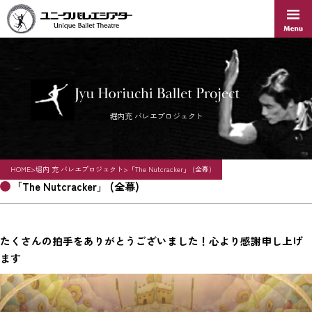
Skip
to
content
堀内充 バレエプロジェクト
HOME
>
堀内 充 バレエプロジェクト
>
「The Nutcracker」 (全幕)
「The Nutcracker」 (全幕)
たくさんの拍手をありがとうございました！心より感謝申し上げ
ます