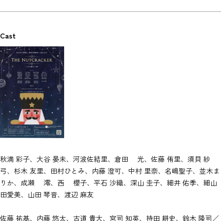
Cast
秋満 彩子、大谷 晏未、河波佐結里、倉田 光、佐藤 侑里、須貝 紗
弓、杉木 友里、田村ひとみ、内藤 澄可、中村 里奈、名嶋聖子、並木ま
りか、成瀬 澪、西 櫻子、平石 沙織、深山 圭子、細井 佑季、細山
田愛美、山田 琴音、渡辺 麻友
佐藤 祐基、内藤 悠太、古道 貴大、宮司 知英、持田 耕史、鈴木 隆司／