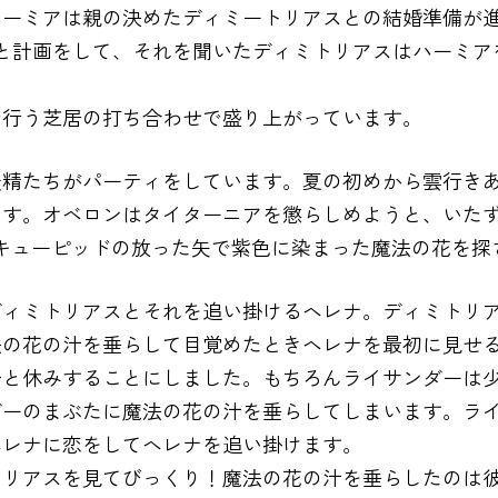
ハーミアは親の決めたディミートリアスとの結婚準備が
と計画をして、それを聞いたディミトリアスはハーミア
で行う芝居の打ち合わせで盛り上がっています。
妖精たちがパーティをしています。夏の初めから雲行き
す。オベロンはタイターニアを懲らしめようと、いたず
キューピッドの放った矢で紫色に染まった魔法の花を探
ディミトリアスとそれを追い掛けるヘレナ。ディミトリ
法の花の汁を垂らして目覚めたときヘレナを最初に見せ
と休みすることにしました。もちろんライサンダーは少
ダーのまぶたに魔法の花の汁を垂らしてしまいます。ラ
ヘレナに恋をしてヘレナを追い掛けます。
トリアスを見てびっくり！魔法の花の汁を垂らしたのは