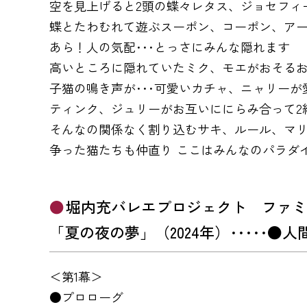
空を見上げると2頭の蝶々レタス、ジョセフィ
蝶とたわむれて遊ぶスーポン、コーポン、ア
あら！人の気配･･･とっさにみんな隠れます
高いところに隠れていたミク、モエがおそる
子猫の鳴き声が･･･可愛いカチャ、ニャリー
ティンク、ジュリーがお互いににらみ合って2
そんなの関係なく割り込むサキ、ルール、マ
争った猫たちも仲直り ここはみんなのパラダ
堀内充バレエプロジェクト ファ
「夏の夜の夢」（2024年）･････
＜第1幕＞
●プロローグ