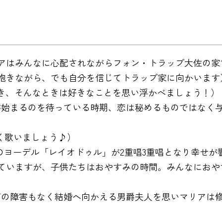
ったマリアはみんなに心配されながらフォン・トラップ大佐の
 （マリアは不安を抱きながら、でも自分を信じてトラップ家に向かいま
いときつらいとき、そんなときは好きなことを思い浮かべましょう！）
ぐ17歳･･･人生が始まるのを待っている時期、恋は秘めるもの
楽しく歌いましょう♪）
小高い丘の羊飼いのヨーデル「レイオドゥル」が2重唱3重唱とな
いパーティは続いていますが、子供たちはおやすみの時間。みん
（トラップ大佐と何の障害もなく結婚へ向かえる男爵夫人を思いマ