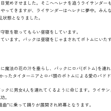
目覚めさせました。そこへヘレナを追うライサンダーも
もやってきますが、ライサンダーはヘレナに夢中。みん
混乱状態となりました。
子守歌を歌ってもらい昼寝をしています。
しています。パックは昼寝をじゃまされてボトムにいた
に魔法の花の汁を垂らし、パックにロバ(ボトム)を連
掛かったタイターニアとロバ頭のボトムによる愛のパド
ックに男女4人を連れてくるように命じます。ライサン
成功。
進曲”に乗って踊りが展開され終幕となります。