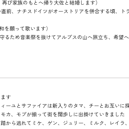
気づき、再び家族のもとへ帰り大佐と結婚します）
時は第二次世界大戦の直前、ナチスドイツがオーストリアを併合す
い、平和を願って歌います）
から逃れ自由を守るため音楽祭を抜けてアルプスの山へ旅立ち、希
）
います
フィーユとサファイアは新入りのタマ、チーとお互いに
、モカ、モブが揃って街を闊歩しに出掛けていきました
雑踏から逃れてミケ、ゲン、ジュリー、ミルク、レイラ