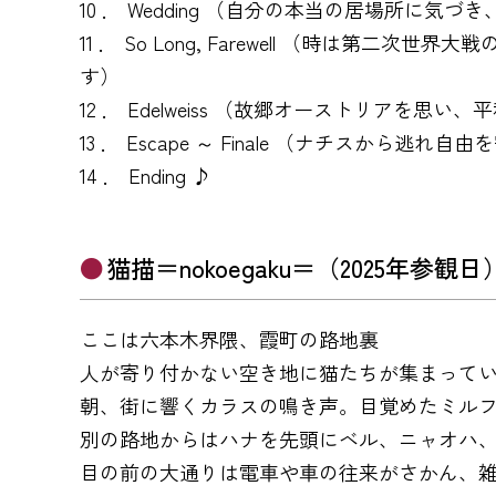
10 ． Wedding （自分の本当の居場所に
11 ． So Long, Farewell （
す）
12 ． Edelweiss （故郷オーストリアを思
13 ． Escape ～ Finale （ナチス
14 ． Ending ♪
猫描＝nokoegaku＝（2025年参観日
ここは六本木界隈、霞町の路地裏
人が寄り付かない空き地に猫たちが集まって
朝、街に響くカラスの鳴き声。目覚めたミル
別の路地からはハナを先頭にベル、ニャオハ
目の前の大通りは電車や車の往来がさかん、