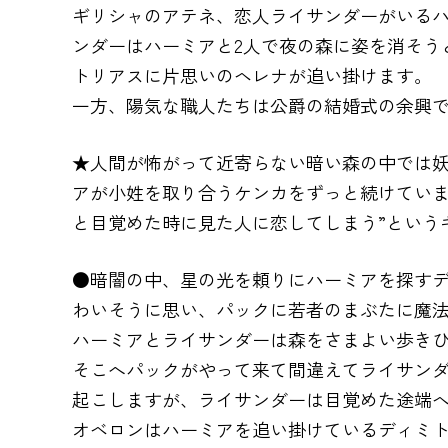
ギリシャのアテネ、恋人ライサンダーがいる
ンダーはハーミアと2人で夜の森に姿を消そう
トリアスに片思いのヘレナが追い掛けます。
一方、陽気な職人たちは公爵の結婚式の余興
★人間が怖がって近寄らない暗い森の中では
アが小姓を取り合うケンカをずっと続けていま
と目覚めた時に見た人に恋してしまう”という
●暗闇の中、星の光を頼りにハーミアを探す
わいそうに思い、パックに若者のまぶたに魔
ハーミアとライサンダーは森をさまよい歩きひ
そこへパックがやって来て間違えてライサン
起こしますが、ライサンダーは目覚めた途端
オベロンはハーミアを追い掛けているディミ