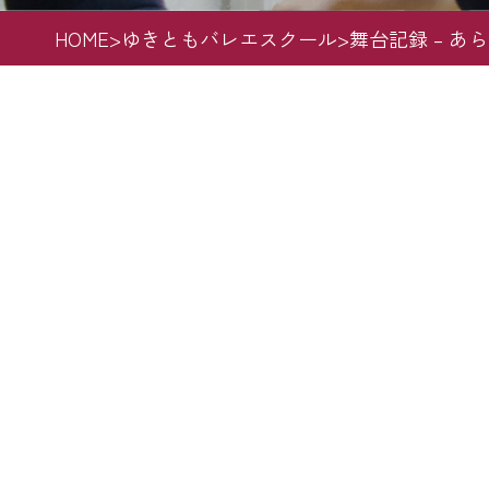
HOME
>
ゆきともバレエスクール
>
舞台記録 – あ