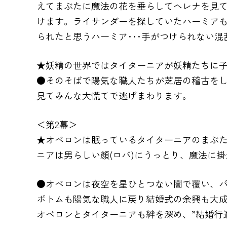
えてまぶたに魔法の花を垂らしてヘレナを見て
けます。ライサンダーを探していたハーミア
られたと思うハーミア･･･手がつけられない
★妖精の世界ではタイターニアが妖精たちに
●そのそばで陽気な職人たちが芝居の稽古を
見てみんな大慌てで逃げまわります。
＜第2幕＞
★オベロンは眠っているタイターニアのまぶた
ニアは男らしい顔(ロバ)にうっとり、魔法に
●オベロンは夜空を星ひとつない闇で覆い、パ
ボトムも陽気な職人に戻り結婚式の余興も大
オベロンとタイターニアも絆を深め、”結婚行