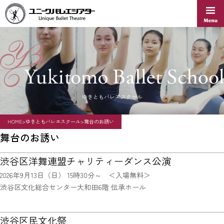
Skip
to
content
ゆきともバレエスクール
HOME
>
ゆきともバレエスクール
>
舞台のお誘い
舞台のお誘い
渋谷区洋舞連盟チャリティーダンス公演
2026年9月13日（日） 15時30分～ ＜入場無料＞
渋谷区文化総合センター大和田6階 伝承ホール
渋谷区民文化祭