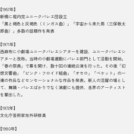
【1957年】
新橋に堀内完ユニークバレエ団設立
「黒と褐色と灰褐色（ミンガス曲）」「宇宙から来た男（三保敬太
郎曲）」多数の話題作を発表
【1971年】
西麻布に小劇場ユニークバレエシアターを建設、ユニークバレエシ
アターと改称。当時の小劇場運動にバレエ部門として活動を開始。
「春の祭典」で幕を開け、数十回の連続公演を行った。その後「幻
想交響曲」「ピンク・フロイド組曲」「オセロ」「ベケット」の一
連の作品などセンセーショナルな作品を発表。新人の活躍の場とし
て、舞踊・バレエばかりでなく演劇にも提供、各界のアーティスト
を輩出した。
【1972年】
文化庁芸術家在外研修員
【1980年】