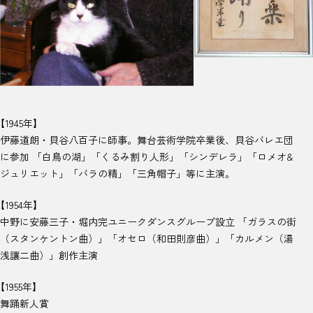
【1945年】
伊藤道朗・貝谷八百子に師事。舞台芸術学院卒業後、貝谷バレエ団
に参加 「白鳥の湖」「くるみ割り人形」「シンデレラ」「ロメオ&
ジュリエット」「バラの精」「三角帽子」等に主演。
【1954年】
中野に安藤三子・堀内完ユニークダンスグループ設立 「ガラスの街
（スタンケントン曲）」「オセロ（和田則彦曲）」「カルメン（湯
浅讓二曲）」創作主演
【1955年】
舞踊新人賞