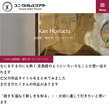
Skip
to
content
創設者・堀内 完（アーカイブス）
HOME
>
創設者・堀内 完（アーカイブス）
なにをするのにも熱く 走馬燈のようにいろいろなことが思い出さ
れます
亡父の作品タイトルをまとめてみました
まだまだたくさんの作品があります
「故きを温ねて新しきを知る」・・大切に遺して行きたいと思い
ます