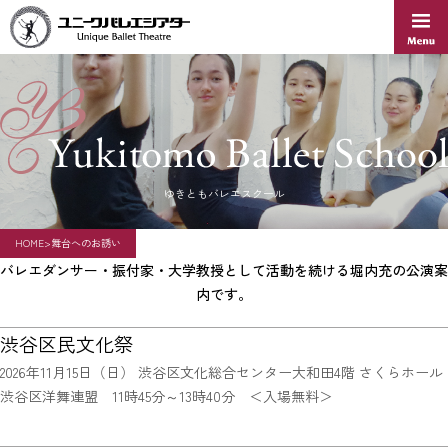
Skip
to
content
ゆきともバレエスクール
HOME
>
舞台へのお誘い
バレエダンサー・振付家・大学教授として活動を続ける堀内充の公演案
内です。
渋谷区民文化祭
2026年11月15日（日） 渋谷区文化総合センター大和田4階 さくらホール
渋谷区洋舞連盟 11時45分～13時40分 ＜入場無料＞