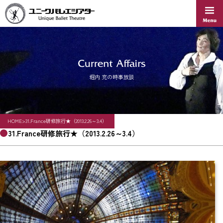
Skip
to
content
堀内 充の時事放談
HOME
>
31.France研修旅行★（2013.2.26～3.4）
31.France研修旅行★（2013.2.26～3.4）