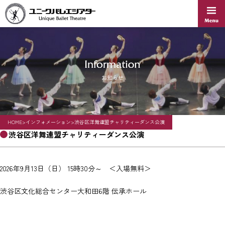
Skip
to
content
お知らせ
HOME
>
インフォメーション
>
渋谷区洋舞連盟チャリティーダンス公演
渋谷区洋舞連盟チャリティーダンス公演
2026年9月13日（日） 15時30分～ ＜入場無料＞
渋谷区文化総合センター大和田6階 伝承ホール