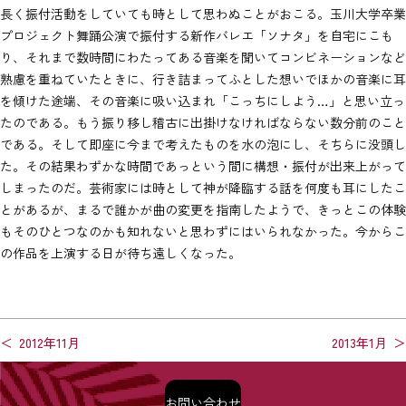
長く振付活動をしていても時として思わぬことがおこる。玉川大学卒業
プロジェクト舞踊公演で振付する新作バレエ「ソナタ」を自宅にこも
り、それまで数時間にわたってある音楽を聞いてコンビネーションなど
熟慮を重ねていたときに、行き詰まってふとした想いでほかの音楽に耳
を傾けた途端、その音楽に吸い込まれ「こっちにしよう…」と思い立っ
たのである。もう振り移し稽古に出掛けなければならない数分前のこと
である。そして即座に今まで考えたものを水の泡にし、そちらに没頭し
た。その結果わずかな時間であっという間に構想・振付が出来上がって
しまったのだ。芸術家には時として神が降臨する話を何度も耳にしたこ
とがあるが、まるで誰かが曲の変更を指南したようで、きっとこの体験
もそのひとつなのかも知れないと思わずにはいられなかった。今からこ
の作品を上演する日が待ち遠しくなった。
投
2012年11月
2013年1月
稿
〒106-0031 東京都港区西麻布2丁目12-4
ナ
プライバシーポリシー
お問い合わせ