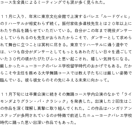
コース生全員によるミーティングでも涙が多く見られた。
１１月に入り、年末に東京文化会館で上演するバレエ「ルードヴィヒ」
のリハーサルが相変わらず続く。振付家佐多達枝先生とは２０年以上に
わたり作品を踊らせていただいている。自分がこの年まで現役ダンサー
としていられるのも先生がおられたからこそで、ダンサーとして求めら
れて舞台に立つことは冥利に尽きる。東京でリハーサルに通う道中で
は、いつも自分がダンサーとしてもっともあわただしい日々を過ごして
いた３０代の頃がたびたびふっと思い起こされ、嬉しい気持ちになる。
厳しかったニューヨークのバレエ学校留学時代のおかげでもある。だか
らこそ今主任を務める大学舞踊コースでは教え子たちには厳しい姿勢で
臨んでいる。彼ら彼女らのその先にみえる未来に向かって。
１１月下旬には卒業公演に続きその舞踊コース学内公演のなかで「ライ
モンダよりグラン・パ・クラシック」を発表した。出演した２回生はこ
の作品を深く理解し真摯に取り組んでくれた。この作品はハンガリアン
ステップが多用されているのが特徴で前述したニューヨークバレエ学校
時代に踊った思い出深い作品でもあった。