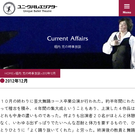
Skip
to
content
堀内 充の時事放談
HOME
>
堀内 充の時事放談
>
2012年12月
2012年12月
１０月の終わりに芸大舞踊コース卒業公演が行われた。約半年間にわた
って稽古を積み、４年間の集大成ということもあり、上演した４作品は
どれも中身の濃いものであった。何よりも出演者２０名がほとんど休憩
なく、いわゆる¨出ずっぱり¨でたいへんな忍耐と体力を要するもので、ひ
とりひとりに「よく踊り抜いてくれた」と労った。終演後の教員と舞踊