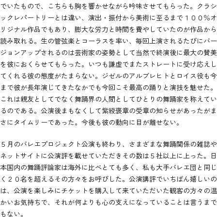
でいたもので、こちらも胸を響かせながら吟味させてもらった。クラシ
ックレパートリーとは違い、演出・振付から美術に至るまで１００％オ
リジナル作品でもあり、膨大な労力と時間を費やしていたのが作品から
読み取れる。生の管弦楽とコーラスを率い、毎回上演されるたびにバー
ジョンアップされるのは芸術家の姿勢として当然で終演後に最大の賛美
を彼におくらせてもらった。いつも謙虚でまたストレートに受け応えし
てくれる彼の態度がたまらない。ジゼルのアルブレヒトとロイス役も今
まで彼が長年演じてきたなかでも今回こそ最高の踊りと演技を魅せた。
これは親友としてでなく舞踊界の人間としてひとりの舞踊家を称えてい
るのである。公演後まもなくして紫綬褒章の受章の知らせがあったがま
さにタイムリーであった。今後も彼の動向に目が離せない。
５月のバレエプロジェクト公演も終わり、さまざまな舞踊関係の雑誌や
ネットサイトに公演評を載せていただきその数は５社以上に上った。日
本国内の舞踊評論家は海外に比べとても多く、私も大手バレエ団と同じ
く２０名を超えるその方々をお呼びした。公演講評でいちばん嬉しいの
は、公演を楽しみにチケットを購入して来ていただいた観客の方々の温
かいお気持ちで、それが何よりも心の支えになっていることは言うまで
もない。