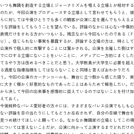
いつも舞踊を創造する立場とジャーナリズムを唱える立場とが相対する
のたが、今回公演をプロデュースする立場として言わせてもらうと、彼
らに対しては今後ひとりでも多くの観客が公演に足を運んでもらえるよ
うな評論をしてもらうことを望んでいる。評論のなかには心ない中傷的
表現だけをされる方がいつもいる。残念ながら今回もいたのである（Ｆ
Ｕ）。信じられない事実を暴露するが、評論する立場の方は、時として
公演外で個人的に攻撃することには驚かされる。公演を主催した側はす
でに口する立場にないことをいいことに、メディアに一方的にまくした
てるやり方は改めるべきことだと思う。大学教員が大学生に必要を超え
る過度な指導指摘をしてはならないことと同様と言えばおわかりだろ
う。今回の公演のカーテンコールも、舞台に立つ側から感じた限り、実
に大きく暖かく好意的なものであったことはあらためて報告したい。だ
から決して今回の出来事を感情的に捉えているのではないことを付け加
えておく。
今後純粋なバレエ愛好者の方々には、さまざまなバレエ公演でもしも心
ない評論を目の当たりにしてもどうか左右されず、自分の目線で舞台を
見つめ続けてほしいと願っている。なかなか舞踊家の立場としてこの項
については言えないことだが、公演に向かって上演するまでどれだけの