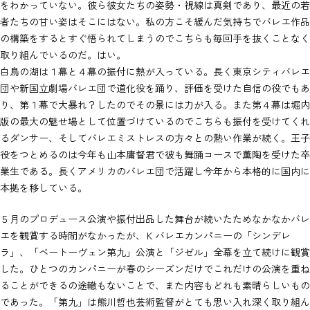
をわかっていない。彼ら彼女たちの姿勢・視線は真剣であり、最近の若
者たちの甘い姿はそこにはない。私の方こそ緩んだ気持ちでバレエ作品
の構築をするとすぐ悟られてしまうのでこちらも毎回手を抜くことなく
取り組んでいるのだ。はい。
白鳥の湖は１幕と４幕の振付に熱が入っている。長く東京シティバレエ
団や新国立劇場バレエ団で道化役を踊り、評価を受けた自信の役でもあ
り、第１幕で大暴れ？したのでその景には力が入る。また第４幕は堀内
版の最大の魅せ場として位置づけているのでこちらも振付を受けてくれ
るダンサー、そしてバレエミストレスの方々との熱い作業が続く。王子
役をつとめるのは今年も山本庸督君で彼も舞踊コースで薫陶を受けた卒
業生である。長くアメリカのバレエ団で活躍し今年から本格的に国内に
本拠を移している。
５月のプロデュース公演や振付出品した舞台が続いたためなかなかバレ
エを観賞する時間がなかったが、Ｋバレエカンパニーの「シンデレ
ラ」、「ベートーヴェン第九」公演と「ジゼル」全幕を立て続けに観賞
した。ひとつのカンパニーが春のシーズンだけでこれだけの公演を重ね
ることができるの途轍もないことで、また内容もどれも素晴らしいもの
であった。「第九」は熊川哲也芸術監督がとても思い入れ深く取り組ん