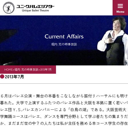
Skip
to
content
堀内 充の時事放談
HOME
>
堀内 充の時事放談
>
2013年7月
2013年7月
６月はバレエ公演・舞台の本番をこなしながら振付リハーサルにも明け
暮れた。大学で上演するふたつのバレエ作品と大阪を本拠に置く若いバ
レエ団Ｙ.Ｓ.バレエカンパニーによる「白鳥の湖」である。大阪芸術大
学舞踊コースはバレエ、ダンスを専門分野として学ぶ者たちの集まりだ
か、まだまだ世の中？の人たちは私が主任を務める本コース学生の存在