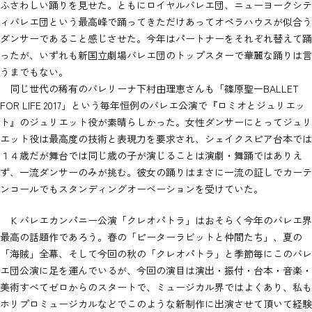
ふさわしい踊りを見せた。ともにロイヤルバレエ団、ニューヨークシテ
ィバレエ団という最高峰で踊ってきただけあってオペラハウスが似合う
ダンサーであること感じさせた。今年はパートナーをそれぞれ替えて踊
ったが、いずれも新国立劇場バレエ団のトップスターで華麗な踊りは言
うまでもない。
同じ世代の稀有のバレリーナ下村由理恵さんも「篠原聖一BALLET
FOR LIFE 2017」という毎年恒例のバレエ公演で『ロミオとジュリエッ
ト』のジュリエット役が素晴らしかった。女性ダンサーにとってジュリ
エット役は最高度の技術と表現力を要求され、シェイクスピア台本では
１４歳だが舞台では同じ歳の子が演じることは演劇・舞踊ではありえ
ず、一流ダンサーのみが挑む。彼女の踊りはまさに一流の証しでカーテ
ンコールでもスタンディングオーベーションを受けていた。
Ｋバレエカンパニー公演「クレオパトラ」はおそらく今年のバレエ界
最高の話題作であろう。春の「ピーターラビットと仲間たち」、夏の
「海賊」全幕、そして今回の秋の「クレオパトラ」と季節毎にこのバレ
エ団公演に足を運んでいるが、今回の演目は演出・振付・台本・音楽・
美術すべてゼロからのスタートで、ミュージカル界ではよくあり、私も
ホリプロミュージカルなどでこのような新制作に出演させて頂いて経験