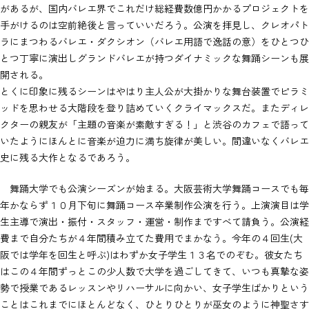
があるが、国内バレエ界でこれだけ総経費数億円かかるプロジェクトを
手がけるのは空前絶後と言っていいだろう。公演を拝見し、クレオパト
ラにまつわるバレエ・ダクシオン（バレエ用語で逸話の意）をひとつひ
とつ丁寧に演出しグランドバレエが持つダイナミックな舞踊シーンも展
開される。
とくに印象に残るシーンはやはり主人公が大掛かりな舞台装置でピラミ
ッドを思わせる大階段を登り詰めていくクライマックスだ。またディレ
クターの親友が「主題の音楽が素敵すぎる！」と渋谷のカフェで語って
いたようにほんとに音楽が迫力に満ち旋律が美しい。間違いなくバレエ
史に残る大作となるであろう。
舞踊大学でも公演シーズンが始まる。大阪芸術大学舞踊コースでも毎
年かならず１０月下旬に舞踊コース卒業制作公演を行う。上演演目は学
生主導で演出・振付・スタッフ・運営・制作まですべて請負う。公演経
費まで自分たちが４年間積み立てた費用でまかなう。今年の４回生(大
阪では学年を回生と呼ぶ)はわずか女子学生１３名でのぞむ。彼女たち
はこの４年間ずっとこの少人数で大学を過ごしてきて、いつも真摯な姿
勢で授業であるレッスンやリハーサルに向かい、女子学生ばかりという
ことはこれまでにほとんどなく、ひとりひとりが巫女のように神聖さす