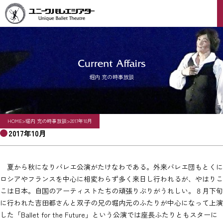
Skip
to
content
堀内 充の時事放談
HOME
>
堀内 充の時事放談
>
2017年10月
2017年10月
夏から秋になりバレエ公演がたけなわである。外来バレエ団もとくに
ロシアやフランスを中心に相変わらず多く来日し行われるが、やはりこ
こは日本。自国のアーティストたちの頑張りぶりがうれしい。８月下旬
に行われた吉田都さんと双子の兄の堀内元のふたりが中心になって上演
した「Ballet for the Future」という公演では座長ふたりともスターに