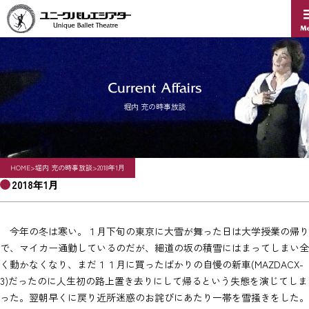
Skip
to
content
堀内 充の時事放談
HOME
>
堀内 充の時事放談
>
2018年1月
2018年1月
今年の冬は寒い。１月下旬の東京に大雪が舞った日は大学授業の帰り
で、マイカー通勤しているのだが、細道の坂の積雪にはまってしまい全
く動かなくなり、まだ１１月に買ったばかりの自慢の新車(MAZDACX-
3)だったのに人生初の路上置き去りにして帰るという失態を演じてしま
った。翌朝早くに戻り近所迷惑のお詫びにあたり一帯を雪掻きをした。