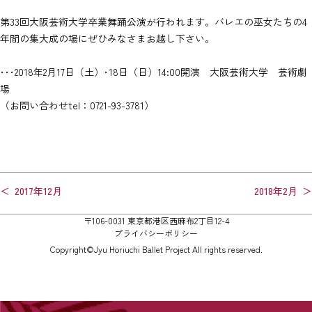
第33回大阪芸術大学卒業舞踊公演
が行われます。バレエの巫女たちの4
年間の集大成の場にぜひみなさまお越し下さい。
･･･2018年2月17日（土）･18日（日）14:00開演 大阪芸術大学 芸術劇
（お問い合わせtel：0721-93-3781）
投
2017年12月
2018年2月
稿
〒106-0031 東京都港区西麻布2丁目12-4
ナ
プライバシーポリシー
ビ
Copyright©Jyu Horiuchi Ballet Project All rights reserved.
ゲ
ー