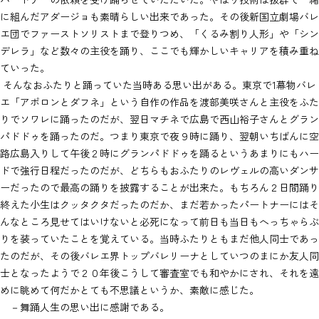
に組んだアダージョも素晴らしい出来であった。その後新国立劇場バレ
エ団でファーストソリストまで登りつめ、「くるみ割り人形」や「シン
デレラ」など数々の主役を踊り、ここでも輝かしいキャリアを積み重ね
ていった。
そんなおふたりと踊っていた当時ある思い出がある。東京で1幕物バレ
エ「アポロンとダフネ」という自作の作品を渡部美咲さんと主役をふた
りでソワレに踊ったのだが、翌日マチネで広島で西山裕子さんとグラン
パドドゥを踊ったのだ。つまり東京で夜９時に踊り、翌朝いちばんに空
路広島入りして午後２時にグランパドドゥを踊るというあまりにもハー
ドで強行日程だったのだが、どちらもおふたりのレヴェルの高いダンサ
ーだったので最高の踊りを披露することが出来た。もちろん２日間踊り
終えた小生はクッタクタだったのだか、まだ若かったパートナーにはそ
んなところ見せてはいけないと必死になって前日も当日もへっちゃらぶ
りを装っていたことを覚えている。当時ふたりともまだ他人同士であっ
たのだが、その後バレエ界トップバレリーナとしていつのまにか友人同
士となったようで２０年後こうして審査室でも和やかにされ、それを遠
めに眺めて何だかとても不思議というか、素敵に感じた。
－舞踊人生の思い出に感謝である。