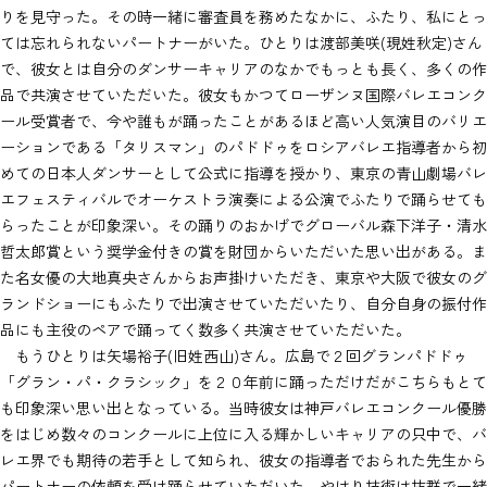
りを見守った。その時一緒に審査員を務めたなかに、ふたり、私にとっ
ては忘れられないパートナーがいた。ひとりは渡部美咲(現姓秋定)さん
で、彼女とは自分のダンサーキャリアのなかでもっとも長く、多くの作
品で共演させていただいた。彼女もかつてローザンヌ国際バレエコンク
ール受賞者で、今や誰もが踊ったことがあるほど高い人気演目のバリエ
ーションである「タリスマン」のパドドゥをロシアバレエ指導者から初
めての日本人ダンサーとして公式に指導を授かり、東京の青山劇場バレ
エフェスティバルでオーケストラ演奏による公演でふたりで踊らせても
らったことが印象深い。その踊りのおかげでグローバル森下洋子・清水
哲太郎賞という奨学金付きの賞を財団からいただいた思い出がある。ま
た名女優の大地真央さんからお声掛けいただき、東京や大阪で彼女のグ
ランドショーにもふたりで出演させていただいたり、自分自身の振付作
品にも主役のペアで踊ってく数多く共演させていただいた。
もうひとりは矢場裕子(旧姓西山)さん。広島で２回グランパドドゥ
「グラン・パ・クラシック」を２０年前に踊っただけだがこちらもとて
も印象深い思い出となっている。当時彼女は神戸バレエコンクール優勝
をはじめ数々のコンクールに上位に入る輝かしいキャリアの只中で、バ
レエ界でも期待の若手として知られ、彼女の指導者でおられた先生から
パートナーの依頼を受け踊らせていただいた。やはり技術は抜群で一緒