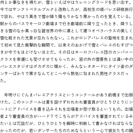
何とか事なきを得たが、雪といえばやはりレニングラードを思い出す。
今ではサンクトペテルブルクと改称したが、高校生の頃バレエ研修旅行
で訪れ、やはり真冬で雪が降り積もりかなり寒かったのを覚えている。
駅からのバスでキーロフ劇場まで行き劇場前に降り立ったとき、降りし
きる雪のなか真っ白な銀世界の中に凛として建つオペラハウスの美しく
雪化粧された光景が忘れられない。これがロシアバレエの聖地を生まれ
て初めて見た衝撃的な瞬間で、以来そのおかげで雪とバレエのむすびつ
きが今でもほどけないほどだ。その日はキーロフバレエ団のカンパニー
クラスを幸運にも受けさせてもらったが、窓の外の雪景色とは違い中の
バレエスタジオはポカポカに暖かく、みんなレオタードにタイツ姿のダ
ンサーばかりで寒さなんてどこへやら熱気に包まれた男性クラスだっ
た。
年明けにぐんまバレエアテリエというコンクールがあり前橋まで出掛
けた。このコンクールは賞を設けずわれわれ審査員がひとりひとりにシ
ートにアドバイスを書き込みそれを出場者が受け取るというもの。出場
者より審査員の方がハード？でこちらがアドバイスを審査されているみ
たいとは冗談だが、ひとりひとりを瞬時に判断して書かなければならな
かったのだが、若いダンサーたちのためならという一心で彼女たちの踊