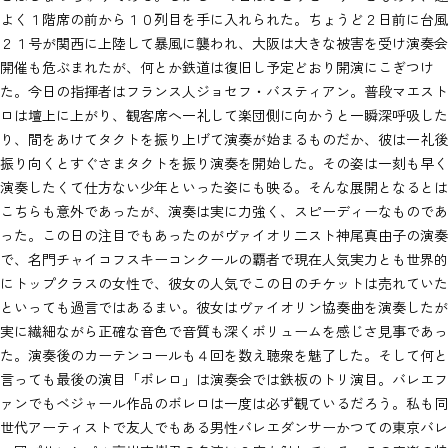
よく１階席の前から１０列目を手に入れられた。ちょうど２日前に台風
２１号が関西に上陸して暴風に襲われ、大阪は大きな被害を受け演奏会
開催も危ぶまれたが、何とか鉄道は復旧し予定どおり開演にこぎつけ
た。今日の指揮者はフランス人ジョセフ・バスティアン。普段マエスト
ロは壇上に上がり、観客席へ一礼して楽団側に向かうと一瞬深呼吸した
り、間をあけてタクトを振り上げて演奏が始まるものだか、彼は一礼後
振り向くとすぐさまタクトを振り演奏を開始した。その姿は一刻も早く
演奏したくて仕方ない少年といった姿にも映る。そんな展開となるとは
こちらも意外であったが、演奏は実に力強く、スピーディーなものであ
った。この日の注目でもあったのがヴァイオリ二スト神尾真由子の演奏
で、名門チャイコフスキーコンクールの覇者で現在人気実力とも世界的
にトップクラスの女性で、彼女の人気でこの日のチケットは売れていた
といっても過言ではあるまい。彼女はヴァイオリン協奏曲を演奏したが
実に繊細ながら正確な音色で音質も深くボリュームを感じさ見事であっ
た。演奏後のカーテンコールも４回を数え聴衆を魅了した。そして何と
言っても最後の演目「ボレロ」は演奏会では鉄板のトリ演目。バレエフ
ァンでもベジャール作品のボレロは一度は必ず観ているだろう。私も同
世代アーティストで友人でもある男性バレエダンサーかつての東京バレ