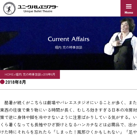
Skip
to
content
堀内 充の時事放談
HOME
>
堀内 充の時事放談
>
2018年8月
2018年8月
酷暑が続くがこちらは劇場やバレエスタジオにいることが多く、また
東西の往復で乗り物にいる時間が長く、むしろ効きすぎる日本の冷房対
策で逆に身体や脚を冷やさないように注意ばかりしている気がする。い
くら暑くなっても長袖やひざ掛けとなるハンカチなどは必需品で、出か
けた時にそれらを忘れたら「しまった！風邪ひくかもしれない」「足や