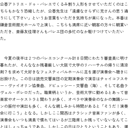
公香アトリエ・ドゥ・バレエでくるみ割り人形をさせていただくのはこ
ちらもかなり恐縮したが、公香先生は「遠慮なさらずに充さんの思う通
りにして下さい」というお言葉をいただき気持ちが楽になった。本番は
鎌倉芸術館大ホールで上演し、こちらも満席に近い観客の方々に観賞い
ただき、斎藤友佳理さんもバレエ団の多忙のなか駆けつけていただい
た。
今夏の後半は２つのバレエコンクール計８日間にわたり審査員に明け
暮れたが、そんななか残暑厳しい大阪で大学のリハーサルの帰りに清涼
剤？を求めて大好きなフェスティバルホールに足を運び演奏会へ聴きに
出掛けた。この日は読売交響楽団の定期演奏会で演目はチャイコフスキ
ー・ヴァイオリン協奏曲、ドビュッシー・交響曲〈海〉、そして名曲ラ
ヴェル・ボレロだった。職業柄というか、芸術大学に勤めるとあって音
楽家やオーケストラと関わりが多く、オペラや演奏会のなかの舞踊シー
ンの振付や演出も多く、そんな親しみから時間があると「そうだ！演奏
会に行こう」となる。しかしここ関西はクラシック音楽ファンが多く、
演奏会もいつも満員で慣れてはいるが三階席しか残っていないなんてこ
とはしょっちゅうである。しかしこの日はひとりということもあり、運