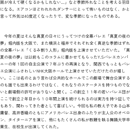
肩が冷えて硬くなるかもしれない…」など季節外れなことを考える羽目
になる。エアコンほどわれわれダンサーにとって怖いものはなく、かと
言って外気は40度近くなったりで、変な季節になったものである。
今年の夏はそんな真夏の日々にうってつけの全幕バレエ「真夏の夜の
夢」堀内版を大阪で、また横浜と福井でそれぞれ全く真逆な季節はずれ
の全幕バレエ「くるみ割り人形」堀内版を上演させていただいた。「真
夏の夜の夢」は以前もこのコラムに書かせてもらったY.Sバレエカンパ
ニーの年１回の自主公演で７年ぶりの再演となり、関西でもっともバレ
エ公演にふさわしいNHK大阪ホールで上演させていただけたのが嬉し
い。ここは名のとおり言わば公共的なホールでこの劇場で舞台公演する
のも誰でも出来るわけではなく、それなりのステータスを持つものでな
いと劇場側の許可がおりないと聞く。この創立１１年の若いバレエ団が
ここで創立２年目から１０年間上演を続けられるのは実力を持つ証しで
もあり、関わってきた者として喜ばしい。今回も私の教え子である山本
庸督、高井香織のともにアメリカバレエ出身のふたりが主人公のオベロ
ン、タイターニアを演じ、他にもたくさんの私が教鞭を執る舞踊大学卒
業生、在校生が出演してくれた。