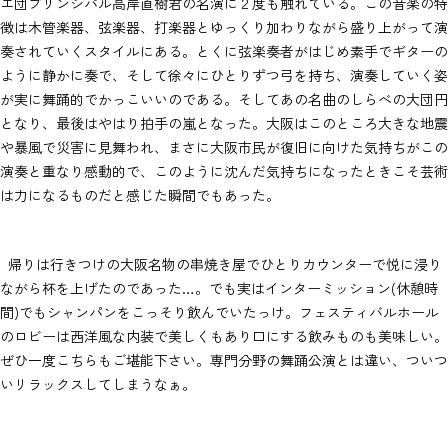
エ団プリンシパル高岸直樹君の名演に２度も触れている。この音楽の特
徴は木管楽器、弦楽器、打楽器とゆっくり加わりながら盛り上がって演
奏されていくスタイルにある。とくに弦楽奏者がはじめ素手でギターの
ように静かに奏で、そして徐々にひとりずつ弓を持ち、演奏していく姿
が実に舞踊的でかっこいいのである。そしてあの名曲のしらべの大団円
となり、最後はやはり拍手の嵐となった。大阪はこのところ大きな地震
や暴風で災害に見舞われ、まさに大阪市民が復旧に向けた気持ちがこの
演奏と重なり感動的で、このように沈んだ気持ちになったときこそ芸術
は力になるものだと感じた瞬間でもあった。
帰りは行きつけの大阪名物の串焼き屋でひとりカウンターで悦に浸り
ながら杯を上げたのであった…。でも実はインターミッション(休憩時
間)でもシャンパンをこっそり飲んでいたっけ。フェスティバルホール
のロビーは西洋風な内装で美しくもあり口にする飲みものも美味しい。
ぜひ一度こちらもご堪能下さい。専門分野の舞踊公演とは違い、ついつ
いリラックスしてしまうなぁ。