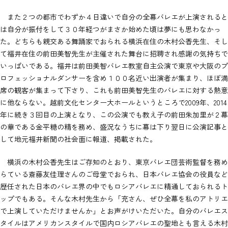
また２つの都市でわずか４日違いで自分の全幕バレエが上演されると
は自分が振付をして３０年経つがまさか始めた頃は夢にも思わなかっ
た。どちらも親交ある舞踊家でおられる横浜在住の木村公香先生、そし
て福井在住の前田美智先生が主催された舞台に招聘され感謝の気持ちで
いっぱいである。福井は前田美智バレエ教室自主公演で東京や大阪のプ
ロフェッショナルダンサーを含め１００名近い出演者が集まり、ほぼ満
席の観客が集まって下さり、これも前田美智先生のバレエに対する熱意
に他ならない。越前文化センター大ホールというところで2009年、2014
年に続き３回目の上演となり、この公演でも教え子の前田朱加里が２幕
の華である金平糖の精を務め、盛況なうちに幕は下り翌日に公演記事と
して地元福井新聞の社会面に報道、掲載された。
横浜の木村公香先生はご存知のとおり、東京バレエ団芸術監督を務め
らている斎藤友佳理さんのご母堂でおられ、日本バレエ協会の役員など
歴任された日本のバレエ界の中でもロシアバレエに精通しておられるト
ップでもある。そんな木村先生から「充さん、ぜひ全幕を私のアトリエ
で上演していただけませんか」とお声がけいただいた。自分のバレエス
タイルはアメリカンスタイルで国内ロシアバレエの聖地とも言える木村