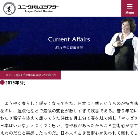
Skip
to
content
堀内 充の時事放談
HOME
>
堀内 充の時事放談
>
2019年5月
2019年5月
ようやく春らしく暖かくなってきた。日本は四季というものが持ち味
なのに、温暖化などで気候の変化が激しすぎて残念である。昔５年間に
わたり留学を終えて帰ってきた時は５月上旬で春を肌で感じ「やっぱり
日本はいいな」とつくづく思い、春や秋があったからこそ芸術心が芽生
えたのだなと実感したものだ。日本人の古き芸術心が失われて離れてし