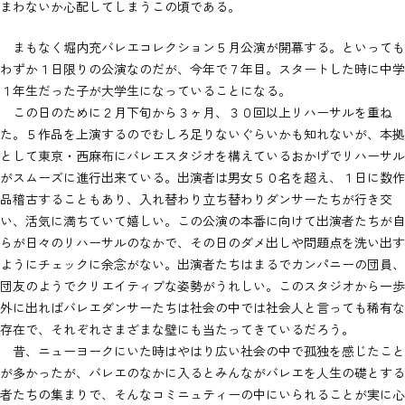
まわないか心配してしまうこの頃である。
まもなく堀内充バレエコレクション５月公演が開幕する。といっても
わずか１日限りの公演なのだが、今年で７年目。スタートした時に中学
１年生だった子が大学生になっていることになる。
この日のために２月下旬から３ヶ月、３０回以上リハーサルを重ね
た。５作品を上演するのでむしろ足りないぐらいかも知れないが、本拠
として東京・西麻布にバレエスタジオを構えているおかげでリハーサル
がスムーズに進行出来ている。出演者は男女５０名を超え、１日に数作
品稽古することもあり、入れ替わり立ち替わりダンサーたちが行き交
い、活気に満ちていて嬉しい。この公演の本番に向けて出演者たちが自
らが日々のリハーサルのなかで、その日のダメ出しや問題点を洗い出す
ようにチェックに余念がない。出演者たちはまるでカンパニーの団員、
団友のようでクリエイティブな姿勢がうれしい。このスタジオから一歩
外に出ればバレエダンサーたちは社会の中では社会人と言っても稀有な
存在で、それぞれさまざまな壁にも当たってきているだろう。
昔、ニューヨークにいた時はやはり広い社会の中で孤独を感じたこと
が多かったが、バレエのなかに入るとみんながバレエを人生の礎とする
者たちの集まりで、そんなコミニュティーの中にいられることが実に心