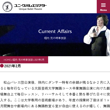
Skip
to
content
堀内 充の時事放談
HOME
>
堀内 充の時事放談
>
2021年2月
2021年2月
松山バレエ団公演後、体内にダンサー特有の余韻が残るなか２月に入
ると毎年行なっている大阪芸術大学舞踊コース卒業舞踊公演に向けた劇
場舞台上で毎日レッスン、リハーサルそして本番と熱を帯びた日々に突
入する。ここは大学専用の芸術劇場があり、年度の授業終了後ほぼ１ヶ
月間舞台や劇場内にある舞踊教室６室が自由に使えるのが嬉しく、舞踊