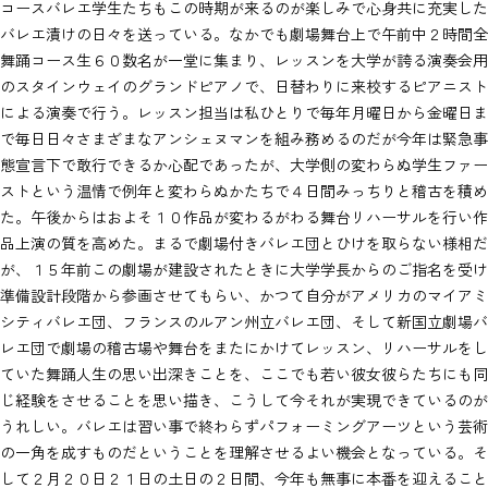
コースバレエ学生たちもこの時期が来るのが楽しみで心身共に充実した
バレエ漬けの日々を送っている。なかでも劇場舞台上で午前中２時間全
舞踊コース生６０数名が一堂に集まり、レッスンを大学が誇る演奏会用
のスタインウェイのグランドピアノで、日替わりに来校するピアニスト
による演奏で行う。レッスン担当は私ひとりで毎年月曜日から金曜日ま
で毎日日々さまざまなアンシェヌマンを組み務めるのだが今年は緊急事
態宣言下で敢行できるか心配であったが、大学側の変わらぬ学生ファー
ストという温情で例年と変わらぬかたちで４日間みっちりと稽古を積め
た。午後からはおよそ１０作品が変わるがわる舞台リハーサルを行い作
品上演の質を高めた。まるで劇場付きバレエ団とひけを取らない様相だ
が、１５年前この劇場が建設されたときに大学学長からのご指名を受け
準備設計段階から参画させてもらい、かつて自分がアメリカのマイアミ
シティバレエ団、フランスのルアン州立バレエ団、そして新国立劇場バ
レエ団で劇場の稽古場や舞台をまたにかけてレッスン、リハーサルをし
ていた舞踊人生の思い出深きことを、ここでも若い彼女彼らたちにも同
じ経験をさせることを思い描き、こうして今それが実現できているのが
うれしい。バレエは習い事で終わらずパフォーミングアーツという芸術
の一角を成すものだということを理解させるよい機会となっている。そ
して２月２０日２１日の土日の２日間、今年も無事に本番を迎えること