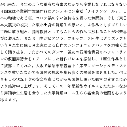
が出来た。今年のような稀有な有事のなかでも卒業しなけれはならない
４回生は卒業制作舞踊作品にアンデルセン童話「ナイチンゲール」、日
本の和魂である桜、コロナ禍の辛い気持ちを綴った舞踊詩、そして東日
本大震災の被災した東北出身の舞踊生の想いと、４作品ともすばらしい
主題に取り組み、指導教員としてもこれらの作品に触れることが出来喜
びに溢れた。また３回生がピアソラ、ブルッフ、２回生はグラズノフと
いう音楽史に残る音楽家による自作のシンフォニックバレエを力強く美
しく踊り抜き、またかつてのダンサー盟友の石川愉貴君もハチャトリア
ンの仮面舞踏会をモチーフにした新作バレエを振付し、１回生作品とし
て披露してくれた。大阪で緊急事態宣言下１席空けソーシァルディスタ
ンスを敷いたなかでも満席の観客を集め多くの喝采を頂きました。何よ
りもこの状況下身の安全を案じながらもお越し頂いた観客の皆さまに心
より感謝申し上げます。そしてこの１年間新型ウイルスとたたかいなが
ら舞踊学生生活を全うした大学舞踊コース生６６名全員の健闘を心より
称えます。
投