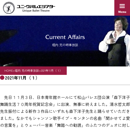
Skip
to
content
堀内 充の時事放談
HOME
>
堀内 充の時事放談
>
2021年11月（１）
2021年11月（１）
先日１１月３日、日本青年館ホールにて松山バレエ団公演「森下洋子
舞踊生活７０周年祝賀記念会」に出演、無事に終えました。清水哲太郎
先生振付による新作３作品にいずれも森下洋子先生と踊らせていただき
ました。なかでもシャンソン歌手イブ・モンタンの名曲「聞かせてよ愛
の言葉を」とウェーバー音楽「舞踏への勧誘」のふたつのデュオに対し