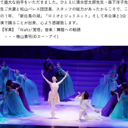
て盛大な拍手をいただきました。ひとえに清水哲太郎先生・森下洋子先
生ご夫妻と松山バレエ団団員、スタッフの総力があったからこそで、こ
の１年、「新白鳥の湖」「ロミオとジュリエット」そして本公演と3公
演で踊ることが出来、心より感謝致します。
【写真】「Waltz/覚悟」音楽：舞踏への勧誘
・・・檜山貴司(©︎エー・アイ)