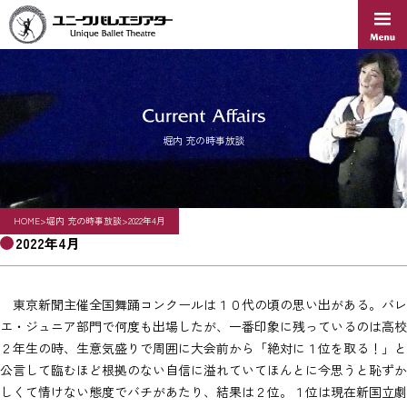
Skip
to
content
堀内 充の時事放談
HOME
>
堀内 充の時事放談
>
2022年4月
2022年4月
東京新聞主催全国舞踊コンクールは１０代の頃の思い出がある。バレ
エ・ジュニア部門で何度も出場したが、一番印象に残っているのは高校
２年生の時、生意気盛りで周囲に大会前から「絶対に１位を取る！」と
公言して臨むほど根拠のない自信に溢れていてほんとに今思うと恥ずか
しくて情けない態度でバチがあたり、結果は２位。１位は現在新国立劇