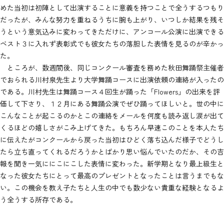
めた当初は初陣として出演することに意義を持つことで全うするつもり
だったが、みんな努力を重ねるうちに腕も上がり、いつしか結果を残そ
うという意気込みに変わってきただけに、アンコール公演に出演できる
ベスト３に入れず表彰式でも彼女たちの落胆した表情を見るのが辛かっ
た。
ところが、数週間後、同じコンクール審査を務めた秋田舞踊祭主催者
でおられる川村泉先生より大学舞踊コースに出演依頼の連絡が入ったの
である。川村先生は舞踊コース４回生が踊った「Flowers」の出来を評
価して下さり、１２月にある舞踊公演でぜひ踊ってほしいと。世の中に
こんなことが起こるのかとこの連絡をメールを何度も読み返し涙が出て
くるほどの嬉しさがこみ上げてきた。もちろん早速このことを本人たち
に伝えたがコンクールから戻った当初はひどく落ち込んだ様子でどうし
たら立ち直ってくれるだろうかとばかり思い悩んでいたのだか、その吉
報を聞き一気ににこにこした表情に変わった。新学期となり最上級生と
なった彼女たちにとって最高のプレゼントとなったことは言うまでもな
い。この機会を教え子たちと人生の中でも数少ない貴重な経験となるよ
う全うする所存である。