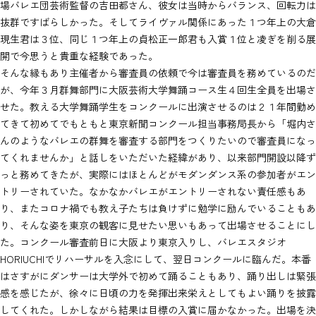
場バレエ団芸術監督の吉田都さん、彼女は当時からバランス、回転力は
抜群ですばらしかった。そしてライヴァル関係にあった１つ年上の大倉
現生君は３位、同じ１つ年上の貞松正一郎君も入賞１位と凌ぎを削る展
開で今思うと貴重な経験であった。
そんな縁もあり主催者から審査員の依頼で今は審査員を務めているのだ
が、今年３月群舞部門に大阪芸術大学舞踊コース生４回生全員を出場さ
せた。教える大学舞踊学生をコンクールに出演させるのは２１年間勤め
てきて初めてでもともと東京新聞コンクール担当事務局長から「堀内さ
んのようなバレエの群舞を審査する部門をつくりたいので審査員になっ
てくれませんか」と話しをいただいた経緯があり、以来部門開設以降ず
っと務めてきたが、実際にはほとんどがモダンダンス系の参加者がエン
トリーされていた。なかなかバレエがエントリーされない責任感もあ
り、またコロナ禍でも教え子たちは負けずに勉学に励んでいることもあ
り、そんな姿を東京の観客に見せたい思いもあって出場させることにし
た。コンクール審査前日に大阪より東京入りし、バレエスタジオ
HORIUCHIでリハーサルを入念にして、翌日コンクールに臨んだ。本番
はさすがにダンサーは大学外で初めて踊ることもあり、踊り出しは緊張
感を感じたが、徐々に日頃の力を発揮出来栄えとしてもよい踊りを披露
してくれた。しかしながら結果は目標の入賞に届かなかった。出場を決