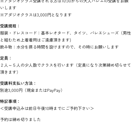
※アダジオクラス受講される方は10:30からの大人バレエの受講をお願
いします
※アダジオクラスは3,000円となります
受講規程：
服装・ドレスコード：基本レオタード、タイツ、バレエシューズ（男性
と組むため上着着用はご遠慮頂きます)
飲み物：水分を摂る時間を設けますので、その時にお願いします
定員：
２人～５人の少人数でクラスを行います（定員になり次第締め切らせて
頂きます）
受講料支払い方法：
別途3,000円（現金またはPayPay）
特記事項：
＜受講申込みは前日午後10時までにご予約下さい＞
予約は締め切りました