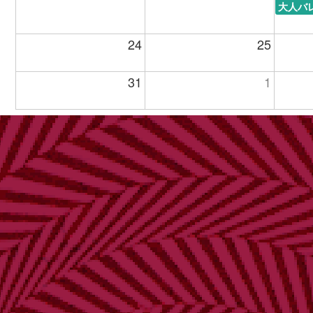
大人バ
24
25
31
1