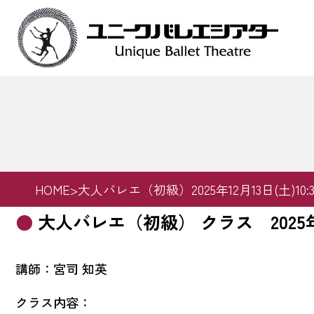
Skip
to
content
HOME
>
大人バレエ（初級）2025年12月13日(土)10:30-
大人バレエ（初級） クラス 2025年12月1
講師：宮司 知英
クラス内容：