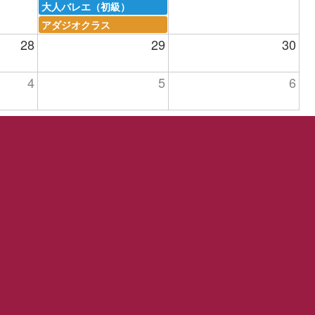
大人バレエ（初級）
アダジオクラス
28
29
30
4
5
6