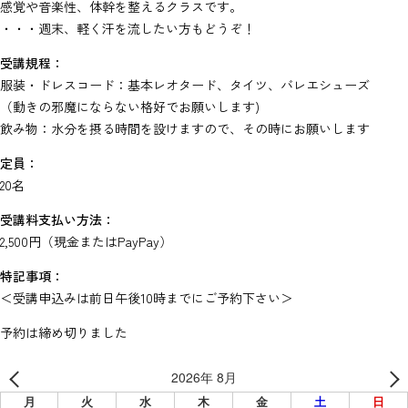
感覚や音楽性、体幹を整えるクラスです。
・・・週末、軽く汗を流したい方もどうぞ！
受講規程：
服装・ドレスコード：基本レオタード、タイツ、バレエシューズ
（動きの邪魔にならない格好でお願いします)
飲み物：水分を摂る時間を設けますので、その時にお願いします
定員：
20名
受講料支払い方法：
2,500円（現金またはPayPay）
特記事項：
＜受講申込みは前日午後10時までにご予約下さい＞
予約は締め切りました
2026年 8月
月
火
水
木
金
土
日