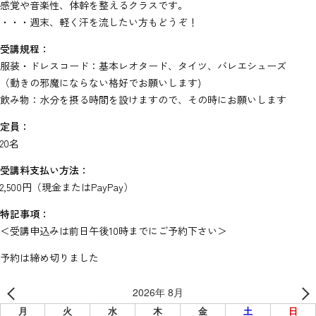
感覚や音楽性、体幹を整えるクラスです。
・・・週末、軽く汗を流したい方もどうぞ！
受講規程：
服装・ドレスコード：基本レオタード、タイツ、バレエシューズ
（動きの邪魔にならない格好でお願いします)
飲み物：水分を摂る時間を設けますので、その時にお願いします
定員：
20名
受講料支払い方法：
2,500円（現金またはPayPay）
特記事項：
＜受講申込みは前日午後10時までにご予約下さい＞
予約は締め切りました
2026年 8月
月
火
水
木
金
土
日