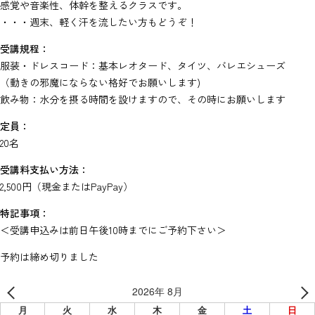
感覚や音楽性、体幹を整えるクラスです。
・・・週末、軽く汗を流したい方もどうぞ！
受講規程：
服装・ドレスコード：基本レオタード、タイツ、バレエシューズ
（動きの邪魔にならない格好でお願いします)
飲み物：水分を摂る時間を設けますので、その時にお願いします
定員：
20名
受講料支払い方法：
2,500円（現金またはPayPay）
特記事項：
＜受講申込みは前日午後10時までにご予約下さい＞
予約は締め切りました
2026年 8月
月
火
水
木
金
土
日