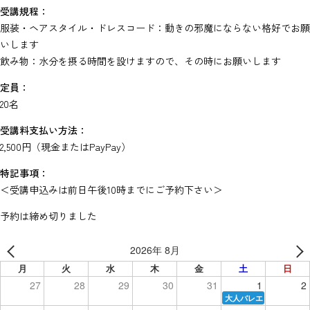
受講規程：
服装・ヘアスタイル・ドレスコード：動きの邪魔にならない格好でお願
いします
飲み物：水分を摂る時間を設けますので、その時にお願いします
定員：
20名
受講料支払い方法：
2,500円（現金またはPayPay）
特記事項：
＜受講申込みは前日午後10時までにご予約下さい＞
予約は締め切りました
2026年 8月
月
火
水
木
金
土
日
27
28
29
30
31
1
2
大人バレエ（初級）