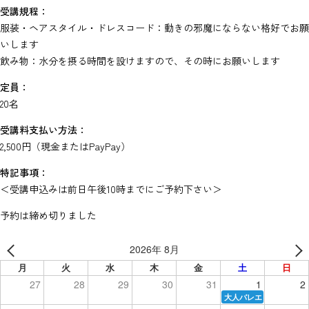
受講規程：
服装・ヘアスタイル・ドレスコード：動きの邪魔にならない格好でお願
いします
飲み物：水分を摂る時間を設けますので、その時にお願いします
定員：
20名
受講料支払い方法：
2,500円（現金またはPayPay）
特記事項：
＜受講申込みは前日午後10時までにご予約下さい＞
予約は締め切りました
2026年 8月
月
火
水
木
金
土
日
27
28
29
30
31
1
2
大人バレエ（初級）