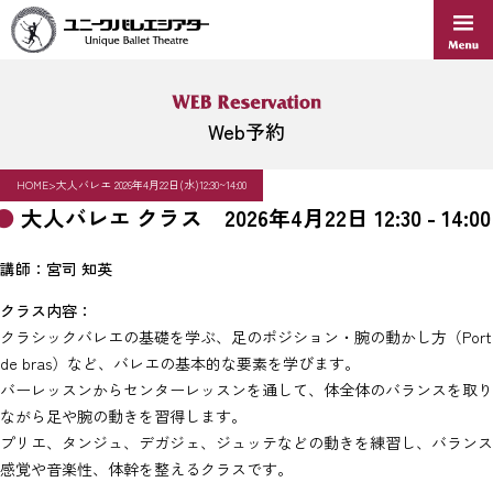
Skip
to
content
Web予約
HOME
>
大人バレエ 2026年4月22日(水)12:30~14:00
大人バレエ クラス 2026年4月22日 12:30 - 14:00
講師：宮司 知英
クラス内容：
クラシックバレエの基礎を学ぶ、足のポジション・腕の動かし方（Port
de bras）など、バレエの基本的な要素を学びます。
バーレッスンからセンターレッスンを通して、体全体のバランスを取り
ながら足や腕の動きを習得します。
プリエ、タンジュ、デガジェ、ジュッテなどの動きを練習し、バランス
感覚や音楽性、体幹を整えるクラスです。