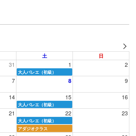
土
日
31
1
2
大人バレエ（初級）
7
9
8
14
15
16
大人バレエ（初級）
21
22
23
大人バレエ（初級）
アダジオクラス