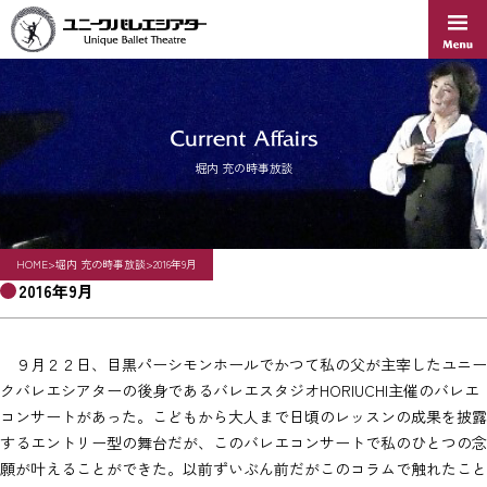
Skip
to
content
堀内 充の時事放談
HOME
>
堀内 充の時事放談
>
2016年9月
2016年9月
９月２２日、目黒パーシモンホールでかつて私の父が主宰したユニー
クバレエシアターの後身であるバレエスタジオHORIUCHI主催のバレエ
コンサートがあった。こどもから大人まで日頃のレッスンの成果を披露
するエントリー型の舞台だが、このバレエコンサートで私のひとつの念
願が叶えることができた。以前ずいぶん前だがこのコラムで触れたこと