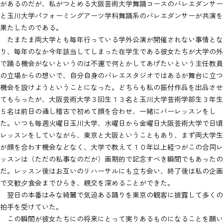
があるのだが、私がつとめる大阪芸術大学舞踊コースのバレエダンサー
と玉川大学パフォーミングアーツ学科舞踊系のバレエダンサーが共演を
果たしたのである。
たまたま両大学とも毎年行っている学外公演が開催されない事情とな
り、毎年のなか今年該当してしまった在学生である彼女たちが大学の外
で踊る機会がないというのは不運で何とかしてあげたいという主任教員
の立場からの想いで、自分自身のバレエスタジオではあるが舞台に立つ
機会を設けようということになった。どちらも私の振付作品を出品させ
てもらったが、大阪芸術大学３回生１３名と玉川大学芸術学部生３年生
５名は前日の通し稽古で初めて顔を合わせ、一緒にバーレッスンをし
た。いつも毎週火曜日玉川大学、水曜日から金曜日大阪芸術大学で日頃
レッスンをしていながら、東京と大阪ということもあり、まず両大学生
が顔を合わす機会などなく、大学で教えて１０年以上経つがこの合同レ
ッスンは（ただの私事なのだが）画期的で記念すべき瞬間でもあったの
だ。レッスン後はお互いのリハーサルにも立ち会い、終了後は私の企画
で交歓夕食会までひらき、親交を深めることができた。
翌日の本番はみな綺麗で気迫ある踊りを東京の観客に披露して多くの
拍手を受けていた。
この瞬間が彼女たちにの将来にとって実りあるものになることを願い