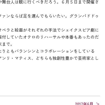
や舞台人は観に行くべきだろう。６月５日まで開催さ
ファンならば足を運んでもらいたい。グランパドドゥ
。
オペラと絵画がそれぞれの手法でシェイクスピア劇に
振付していたオテロのリハーサルや本番もあったのだ
末まで。
たりともバランシンとコラボレーションをしている
アンリ・マティス、どちらも独創性豊かで芸術家とし
2017年6月