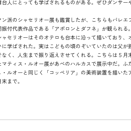
舞台人にとっても学ばされるものがある。ぜひダンサー
マン派のシャセリオー展も鑑賞したが、こちらもバレエ
期振付代表作品である「アポロンとダフネ」が観られる
シャセリオーはそのオテロも台本に沿って描いており、
いに学ばされた。実はこどもの頃のぞいていたのは父が
でなく、人生まで振り返えさせてくれる。こちらは５月
たマティス・ルオー展があべのハルカスで展示中だ。ふ
ュ・ルオーと同じく「コッペリア」の美術装置を描いた
月末まで。