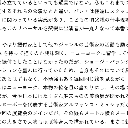
組み立てているといっても過言ではない。私もこれまで
同するそれらの公演などと違い、バレエは極端にスタッ
りに関わっている実感があり、こどもの頃父親の仕事現
年もこのリハーサルを契機に出演者が一丸となって本番
やはり振付家として他のジャンルの芸術家の活動も励
 を持って描くのか興味深く、ニューヨークに留学して
で振付もしたことはなかったのだが、ジョージ・バラン
ーションを盛んに行っていたため、自分もそれについて
どあるはずもなく、不勉強もあり毎回同じ絵を見ながら
こはニューヨーク、本物の絵を目の当たりにし、その場
が、今や日本にはたくさん舶来ものの美術展が開かれ
ルヌーボーを代表する芸術家アルフォンス・ミュシャだ
今回の展覧会のメインだが、その縦６メートル横８メー
どの大きさで人物もほぼ等身大で描かれている。まさに