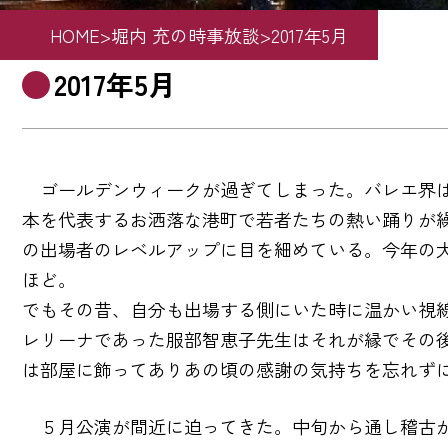
HOME
>
堀内 充の時事放談
>
2017年5月
2017年5月
ゴールデンウィークが過ぎてしまった。バレエ界は
本を代表するお洒落な港町で若者たちの熱い踊りが
の出場者のレベルアップに目を細めている。今年の
ほど。
でもその昔、自分も出場する側にいた時に温かい視
レリーナであった服部智恵子先生はそれが縁でその
は部屋に飾ってありあの頃の感謝の気持ちを忘れず
５月公演が間近に迫ってきた。中旬から通し稽古が