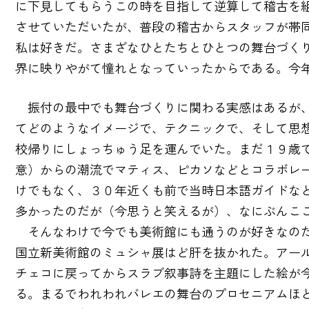
に下見してもらうこの時を目指して逆算して稽古を
させていただいたが、普段の稽古からスタッフが帯
私は好きだ。さまざなひとたちとひとつの舞台づく
界に映りやがて憧れとなっていったからである。今
振付の最中でも舞台づくりに関わる実感はあるが、
てどのようなイメージで、テクニックで、そして思想
校帰りにしょっちゅう足を運んでいた。まだ１９歳
意）からの潮流でマティス、ピカソなどとコラボレ
けでもなく、３０年近くも前で当時日本語ガイドな
多かったのだが（今思うと笑えるが）、なにぶんこ
そんなわけで今でも美術館にも通うのが好きなのだ
国立新美術館のミュシャ展はど肝を抜かれた。アー
チェコに戻ってからスラブ叙事詩を主題にした絵が
る。まるでわれわれバレエの舞台のプロセニアムほ