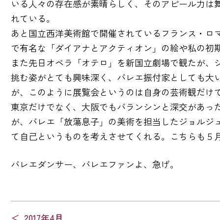
いる人々の存在感が素晴らしく、そのアピール力は
れている。
あと国立西洋美術館で開催されているフランス・ロ
で有名な「ダイアナとアクティオン」の絵や私の初
また先日オペラ「オテロ」を新国立劇場で観たが、
挑む姿がとても興味深く、バレエ振付家としても大
が、このように展覧会というのは自身の芸術観だけ
東京だけでなく、大阪でもバランシンと深交があっ
が、バレエ「放蕩息子」の美術を担当したジョルジ
て自己というものを考えさせてくれる。こちらも５
バレエダンサー、バレエファンよ、急げ。
投
2017年4月