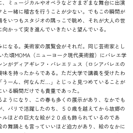
に、ミュージカルやオペラなどさまざまな舞台に出演
フと一緒に稽古を行うことが少ない。でもこの瞬間が
場をいつもスタジオの隅っこで眺め、それが大人の世
に向かって突き進んでいきたいと望んでいる。
みになる。美術家の展覧会がそれだ。同じ芸術家とし
いた頃MOMA（ニューヨーク現代美術館）にバレエ学
シンがディアギレフ・バレエリュス（ロシアバレエの
興味を持ったからである。ただ大学で講義を受けたわ
「うーん、何なんだ…」とじっと見つめていることが
にいる瞬間だけでも貴重であった。
るようになり、この春も多くの展示があり、なかでも
が、パリで活躍したのち、５０歳を越えてから故郷の
トルほどの巨大な絵が２０点も飾られているのであ
絵の舞踊とも言っていいほど迫力があり、絵のなかに