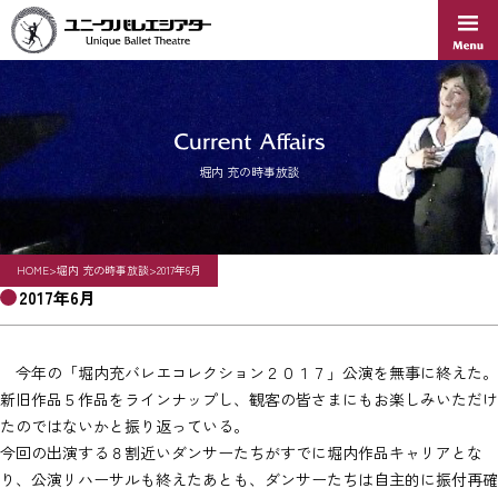
Skip
to
content
堀内 充の時事放談
HOME
>
堀内 充の時事放談
>
2017年6月
2017年6月
今年の「堀内充バレエコレクション２０１７」公演を無事に終えた。
新旧作品５作品をラインナップし、観客の皆さまにもお楽しみいただけ
たのではないかと振り返っている。
今回の出演する８割近いダンサーたちがすでに堀内作品キャリアとな
り、公演リハーサルも終えたあとも、ダンサーたちは自主的に振付再確