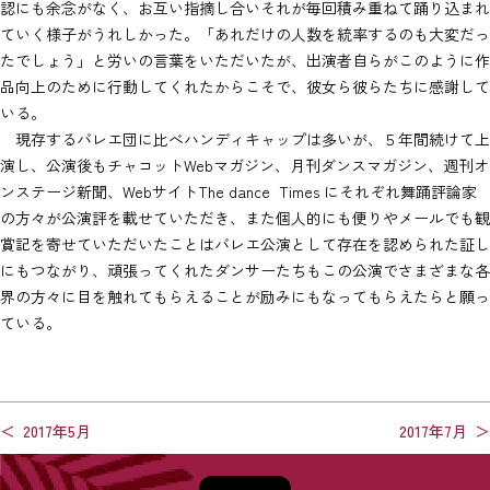
認にも余念がなく、お互い指摘し合いそれが毎回積み重ねて踊り込まれ
ていく様子がうれしかった。「あれだけの人数を統率するのも大変だっ
たでしょう」と労いの言葉をいただいたが、出演者自らがこのように作
品向上のために行動してくれたからこそで、彼女ら彼らたちに感謝して
いる。
現存するバレエ団に比べハンディキャップは多いが、５年間続けて上
演し、公演後もチャコットWebマガジン、月刊ダンスマガジン、週刊オ
ンステージ新聞、WebサイトThe dance Times にそれぞれ舞踊評論家
の方々が公演評を載せていただき、また個人的にも便りやメールでも観
賞記を寄せていただいたことはバレエ公演として存在を認められた証し
にもつながり、頑張ってくれたダンサーたちもこの公演でさまざまな各
界の方々に目を触れてもらえることが励みにもなってもらえたらと願っ
ている。
投
2017年5月
2017年7月
稿
〒106-0031 東京都港区西麻布2丁目12-4