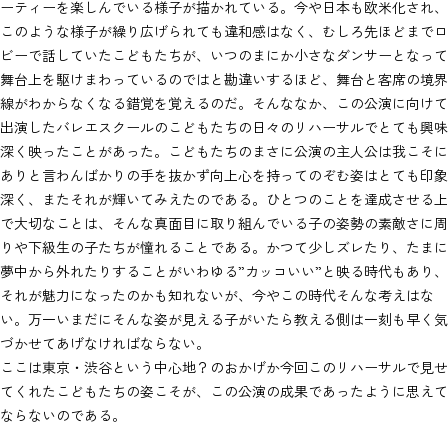
ーティーを楽しんでいる様子が描かれている。今や日本も欧米化され、
このような様子が繰り広げられても違和感はなく、むしろ先ほどまでロ
ビーで話していたこどもたちが、いつのまにか小さなダンサーとなって
舞台上を駆けまわっているのではと勘違いするほど、舞台と客席の境界
線がわからなくなる錯覚を覚えるのだ。そんななか、この公演に向けて
出演したバレエスクールのこどもたちの日々のリハーサルでとても興味
深く映ったことがあった。こどもたちのまさに公演の主人公は我こそに
ありと言わんばかりの手を抜かず向上心を持ってのぞむ姿はとても印象
深く、またそれが輝いてみえたのである。ひとつのことを達成させる上
で大切なことは、そんな真面目に取り組んでいる子の姿勢の素敵さに周
りや下級生の子たちが憧れることである。かつて少しズレたり、たまに
夢中から外れたりすることがいわゆる”カッコいい”と映る時代もあり、
それが魅力になったのかも知れないが、今やこの時代そんな考えはな
い。万一いまだにそんな姿が見える子がいたら教える側は一刻も早く気
づかせてあげなければならない。
ここは東京・渋谷という中心地？のおかげか今回このリハーサルで見せ
てくれたこどもたちの姿こそが、この公演の成果であったように思えて
ならないのである。