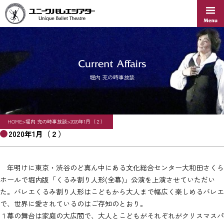
Skip
to
content
堀内 充の時事放談
HOME
>
堀内 充の時事放談
>
2020年1月（２）
2020年1月（２）
年明けに東京・渋谷のど真ん中にある文化総合センター大和田さくら
ホールで堀内版「くるみ割り人形(全幕)」公演を上演させていただい
た。バレエくるみ割り人形はこどもから大人まで幅広く楽しめるバレエ
で、世界に愛されているのはご存知のとおり。
１幕の舞台は家庭の大広間で、大人とこどもがそれぞれがクリスマスパ