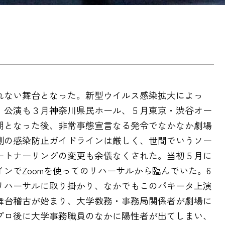
れない舞台となった。新型ウイルス感染拡大によっ
」公演も３月神奈川県民ホール、５月東京・渋谷オー
期となった後、非常事態宣言なる発令でなかなか劇場
側の感染防止ガイドラインは厳しく、世間でいうソー
ートナーリングの変更も余儀なくされた。当初５月に
ンでZoomを使ってのリハーサルから臨んでいた。6
リハーサルに取り掛かり、なかでもこのパキータ上演
舞台稽古が始まり、大学教務・事務局関係者が劇場に
プロ後に大学事務職員のなかに陽性者が出てしまい、