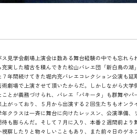
ス見学会劇場上演会は数ある舞台経験の中でも忘れら
ら充実した稽古を積んできた松山バレエ団「新白鳥の湖
た７年間続けてきた堀内充バレエコレクション公演も延
芸術劇場で上演させて頂いたからだ。しかしながら大学
たことが義務づけられ、バレエ「パキータ」も群舞やパ
上がっており、５月から出演する２回生たちもオンライ
学年クラスは一斉に舞台に向けたレッスン、公演準備、
期待も膨らんだ。そして７月に入り、本番２週間前より
か視察したりと物々しいこともあり、また前々日のゲネ