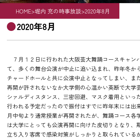
HOME
>
堀内 充の時事放談
>
2020年8月
2020年8月
７月１２日に行われた大阪芸大舞踊コースキャンパ
て、多くの舞台公演が中止に追い込まれ、昨年冬か
チャードホールと共に公演中止となってしまい、ま
再開が許されないなか大学側の心温かい英断で大学
シァルディスタンス、三密回避、マスク着用といっ
行われる予定だったので振付はすでに昨年末には出来
月中旬より通常授業が再開されたが、舞踊コース各
は大学にとっても公演再開に向けた皮切りとなり、
立ち入り客席で感染対策がしっかりと取られている