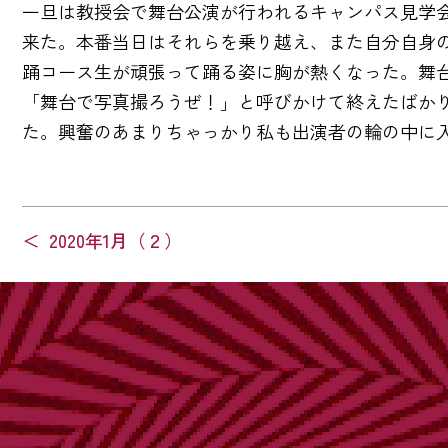
一旦は教授会で舞台公演が行われるキャンパス見学
来た。本番当日はそれらを乗り越え、また自分自身
踊コース生が頑張って踊る姿に胸が熱くなった。舞
「舞台で写真撮ろうぜ！」と呼びかけて終えたばか
た。興奮のあまりちゃっかり私も出演者の輪の中に
投
2020年1月（２）
稿
ナ
ビ
ゲ
ー